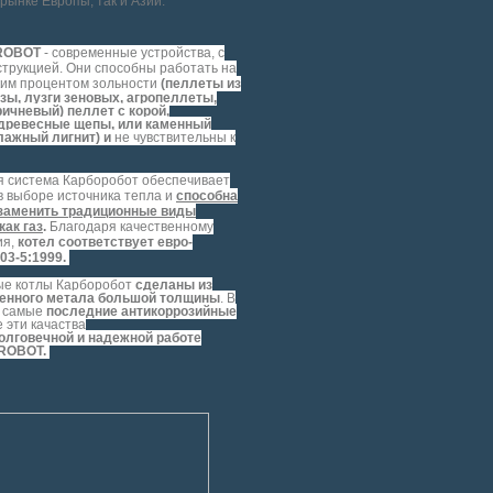
 рынке Европы, так и Азии.
ROBOT
- современные устройства, с
струкцией. Они способны работать на
ким процентом зольности
(
пеллеты из
ы, лузги зеновых, агропеллеты,
ичневый) пеллет с корой,
древесные щепы, или каменный
влажный лигнит
) и
не чувствительны к
 система Карборобот обеспечивает
в выборе источника тепла и
способна
 заменить традиционные виды
как газ
.
Благодаря качественному
ия,
котел соответствует евро-
03-5:1999.
ые котлы Карборобот
сделаны из
енного метала большой толщины
. В
 самые
последние антикоррозийные
е эти качаства
олговечной и надежной работе
ROBOT.