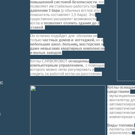
повышенной системой безопасности
, что
позволяет им стабильно работать при
давлении 3 бара
(у обычных котлов этот
показатель составляет 1,5 бара). Это
существенно расширяет возможности
котла и
позволяет отопить здания до 3
этажей
.
Он отлично подойдет для обогрева не
только
частных домов и коттеджей,
но и
небольших школ, больниц, мастерских и
даже невысоких квартирных комплексов
и малых заводов
.
К
отлы CARBOROBOT
оснащенны
компьютерным управлением,
с помощью
которого можно
легко регулировать и
следить за работой котла на расстоянии
.
кт
Котлы оснаща
средствами:
- мультицикло
- вентилятор дл
- автоматизир
- автоматическ
- автоматическ
o
- компютерная 
Виды топлива:
- пеллеты соло
- агропеллеты