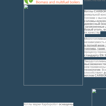
известна как на
Котлы CARBO
уникальной кон
топливе с высо
соломы-кукуруз
древесный (кор
загрязненные 
бурый уголь, 
их качеству
.
Многотопливная
независимость 
в полной мере
топлива, такие 
процессу горен
стандарту EN 3
Твердотопливн
высококачеств
нем применены
технологии
. Вс
способствуют
д
котлов CARBO
Котлы марки Карборобот
оснащены