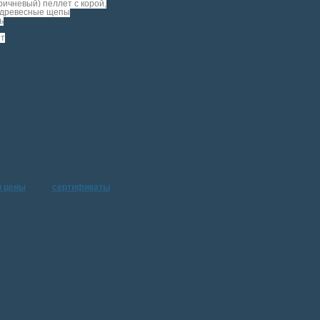
ричневый) пеллет с корой,
 древесные щепы
ь
ит
и цены
сертификаты