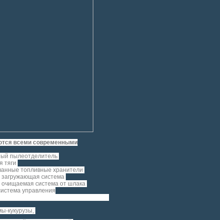
ются всеми современными
нный пылеотделитель
я тяги
ованные топливные хранители
и загружающая система
и очищаемая система от шлака
система управления
мы-кукурузы,