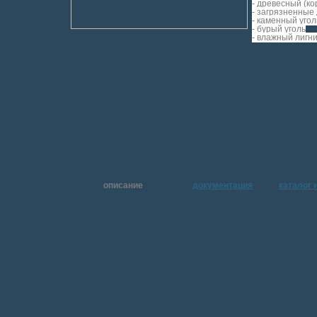
- древесный (ко
- загрязненные
- каменный угол
- бурый уголь
- влажный лигн
описание
документация
каталог 